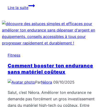
Comment
Lire la suite
rester
actif
même
avec
un
emploi
du
Fitness
temps
chargé
Comment booster ton endurance
sans matériel coûteux
Par
Néora
09/10/2025
Salut, c’est Néora. Améliorer ton endurance ne
demande pas forcément un gros investissement
dans du matériel high-tech ou coûteux. Entre