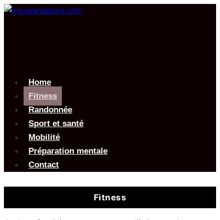
Aller
au
contenu
Home
Fitness
Randonnée
Sport et santé
Mobilité
Préparation mentale
Contact
Fitness