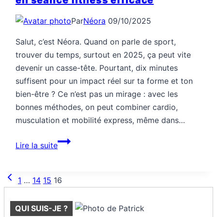
en séance fitness efficace
Par
Néora
09/10/2025
Salut, c’est Néora. Quand on parle de sport,
trouver du temps, surtout en 2025, ça peut vite
devenir un casse-tête. Pourtant, dix minutes
suffisent pour un impact réel sur ta forme et ton
bien-être ? Ce n’est pas un mirage : avec les
bonnes méthodes, on peut combiner cardio,
musculation et mobilité express, même dans…
Comment
Lire la suite
transformer
10
Navigation
Page
minutes
1
…
14
15
16
de
précédente
en
page
séance
QUI SUIS-JE ?