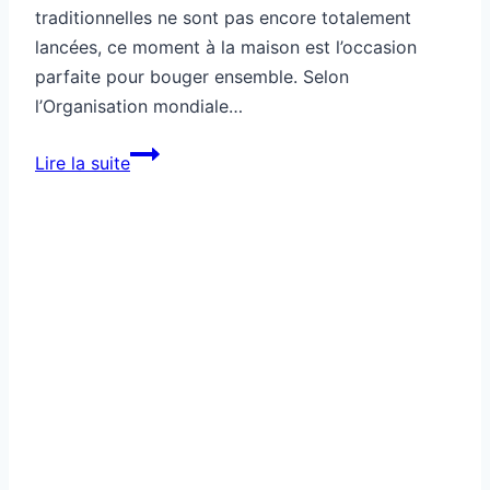
traditionnelles ne sont pas encore totalement
lancées, ce moment à la maison est l’occasion
parfaite pour bouger ensemble. Selon
l’Organisation mondiale…
Comment
Lire la suite
faire
du
sport
avec
des
enfants
à
la
maison