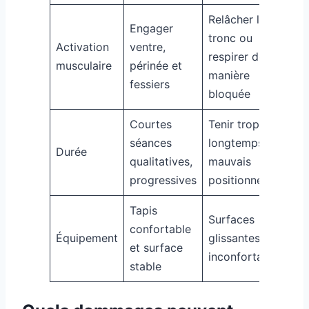
Relâcher le
Engager
tronc ou
Activation
ventre,
respirer de
musculaire
périnée et
manière
fessiers
bloquée
Courtes
Tenir trop
séances
longtemps en
Durée
qualitatives,
mauvais
progressives
positionnement
Tapis
Surfaces
confortable
Équipement
glissantes ou
et surface
inconfortables
stable