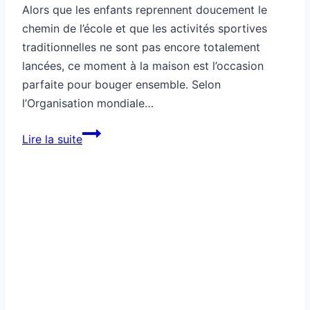
Alors que les enfants reprennent doucement le
chemin de l’école et que les activités sportives
traditionnelles ne sont pas encore totalement
lancées, ce moment à la maison est l’occasion
parfaite pour bouger ensemble. Selon
l’Organisation mondiale…
Comment
Lire la suite
faire
du
sport
avec
des
enfants
à
la
maison