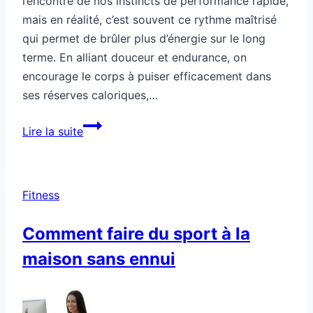
l’encontre de nos instincts de performance rapide,
mais en réalité, c’est souvent ce rythme maîtrisé
qui permet de brûler plus d’énergie sur le long
terme. En alliant douceur et endurance, on
encourage le corps à puiser efficacement dans
ses réserves caloriques,…
Ton
Lire la suite
allure
douce
brûle
Fitness
plus
d’énergie
Comment faire du sport à la
maison sans ennui