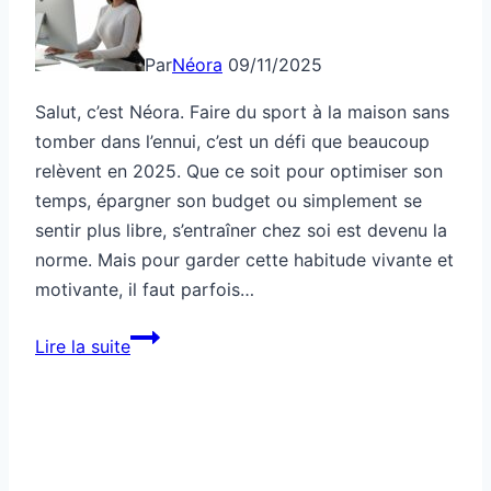
Par
Néora
09/11/2025
Salut, c’est Néora. Faire du sport à la maison sans
tomber dans l’ennui, c’est un défi que beaucoup
relèvent en 2025. Que ce soit pour optimiser son
temps, épargner son budget ou simplement se
sentir plus libre, s’entraîner chez soi est devenu la
norme. Mais pour garder cette habitude vivante et
motivante, il faut parfois…
Comment
Lire la suite
faire
du
sport
à
la