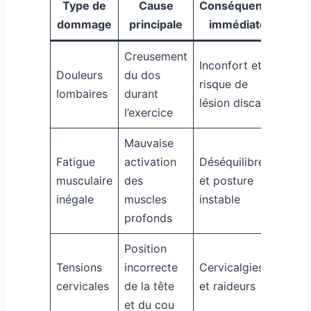
Type de
Cause
Conséquence
dommage
principale
immédiate
Creusement
Inconfort et
Douleurs
du dos
risque de
lombaires
durant
lésion discale
l’exercice
Mauvaise
Fatigue
activation
Déséquilibre
musculaire
des
et posture
inégale
muscles
instable
profonds
Position
Tensions
incorrecte
Cervicalgies
cervicales
de la tête
et raideurs
et du cou