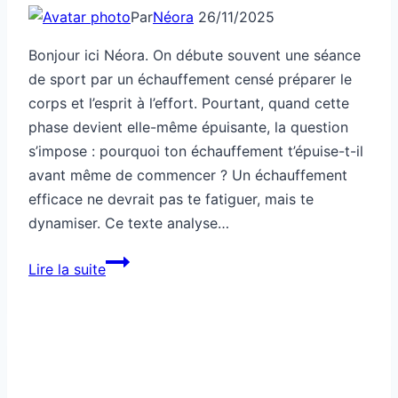
Par
Néora
26/11/2025
Bonjour ici Néora. On débute souvent une séance
de sport par un échauffement censé préparer le
corps et l’esprit à l’effort. Pourtant, quand cette
phase devient elle-même épuisante, la question
s’impose : pourquoi ton échauffement t’épuise-t-il
avant même de commencer ? Un échauffement
efficace ne devrait pas te fatiguer, mais te
dynamiser. Ce texte analyse…
Ton
Lire la suite
échauffement
t’épuise
avant
l’effort