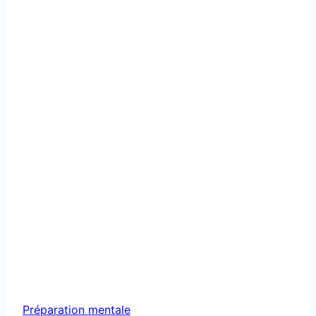
bas
du
dos
Préparation mentale