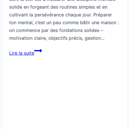
solide en forgeant des routines simples et en
cultivant la persévérance chaque jour. Préparer
ton mental, c’est un peu comme bâtir une maison :
on commence par des fondations solides –
motivation claire, objectifs précis, gestion…
Préparation
Lire la suite
mentale:
tu
veux
tenir
30
jours,
tu
fais
comment
?