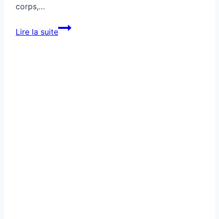
corps,…
Ton
Lire la suite
cerveau
sabote
ta
récupération