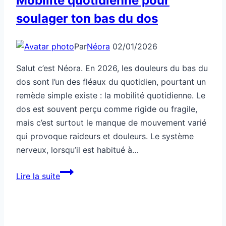
Mobilité quotidienne pour
soulager ton bas du dos
Par
Néora
02/01/2026
Salut c’est Néora. En 2026, les douleurs du bas du
dos sont l’un des fléaux du quotidien, pourtant un
remède simple existe : la mobilité quotidienne. Le
dos est souvent perçu comme rigide ou fragile,
mais c’est surtout le manque de mouvement varié
qui provoque raideurs et douleurs. Le système
nerveux, lorsqu’il est habitué à…
Mobilité
Lire la suite
quotidienne
pour
soulager
ton