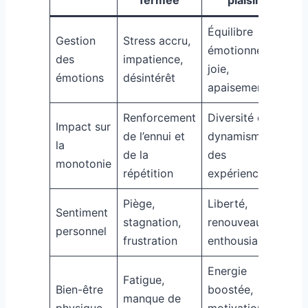
Équilibre
Gestion
Stress accru,
émotionnel,
des
impatience,
joie,
émotions
désintérêt
apaisement
Renforcement
Diversité et
Impact sur
de l’ennui et
dynamisme
la
de la
des
monotonie
répétition
expériences
Piège,
Liberté,
Sentiment
stagnation,
renouveau,
personnel
frustration
enthousiasme
Energie
Fatigue,
Bien-être
boostée,
manque de
physique
motivation