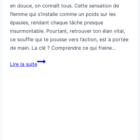
en douce, on connaît tous. Cette sensation de
flemme qui s’installe comme un poids sur les
épaules, rendant chaque tâche presque
insurmontable. Pourtant, retrouver ton élan vital,
ce souffle qui te pousse vers l’action, est à portée
de main. La clé ? Comprendre ce qui freine…
Comment
Lire la suite
activer
ta
motivation
les
jours
de
flemme