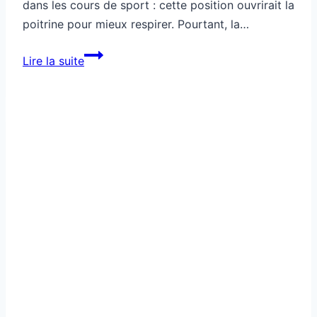
dans les cours de sport : cette position ouvrirait la
poitrine pour mieux respirer. Pourtant, la…
Cette
Lire la suite
position
prolongée
détruit
ton
souffle