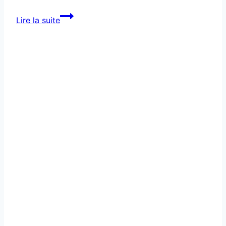
Préparation
Lire la suite
mentale
orientée
performance