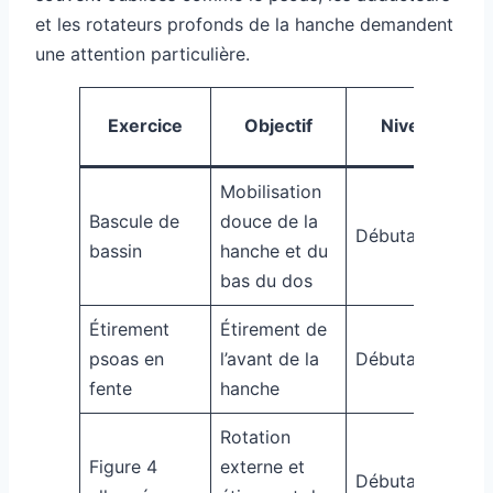
et les rotateurs profonds de la hanche demandent
une attention particulière.
Exercice
Objectif
Niveau
Mobilisation
Bascule de
douce de la
Débutant
Q
bassin
hanche et du
bas du dos
Étirement
Étirement de
3
psoas en
l’avant de la
Débutant
f
fente
hanche
Rotation
Figure 4
externe et
3
Débutant