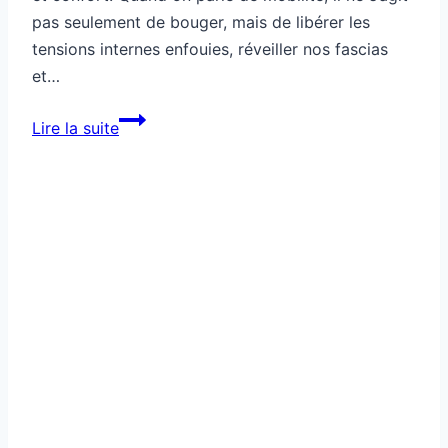
pas seulement de bouger, mais de libérer les
tensions internes enfouies, réveiller nos fascias
et…
Mobilité
Lire la suite
profonde
pour
retrouver
ton
amplitude
naturelle