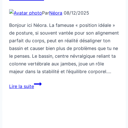
Par
Néora
08/12/2025
Bonjour ici Néora. La fameuse « position idéale »
de posture, si souvent vantée pour son alignement
parfait du corps, peut en réalité désaligner ton
bassin et causer bien plus de problèmes que tu ne
le penses. Le bassin, centre névralgique reliant ta
colonne vertébrale aux jambes, joue un rôle
majeur dans la stabilité et l’équilibre corporel….
Cette
Lire la suite
position
“idéale”
désaligne
ton
bassin