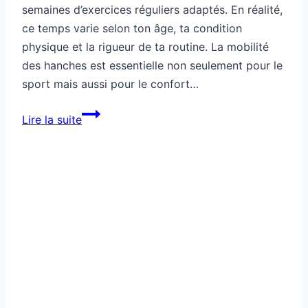
semaines d’exercices réguliers adaptés. En réalité,
ce temps varie selon ton âge, ta condition
physique et la rigueur de ta routine. La mobilité
des hanches est essentielle non seulement pour le
sport mais aussi pour le confort…
Mobilité:
Lire la suite
mobilité
hanches,
tu
gagnes
en
combien
de
temps
?