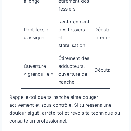
allongé
étirement des
f
fessiers
Renforcement
Pont fessier
des fessiers
Débutant –
classique
et
Intermédiaire
f
stabilisation
Étirement des
Ouverture
adducteurs,
2
Débutant
« grenouille »
ouverture de
f
hanche
Rappelle-toi que ta hanche aime bouger
activement et sous contrôle. Si tu ressens une
douleur aiguë, arrête-toi et revois ta technique ou
consulte un professionnel.