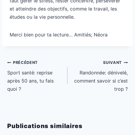
faut gérer le stress, rester concentré, persévérer
et atteindre des objectifs, comme le travail, les
études ou la vie personnelle.
Merci bien pour ta lecture… Amitiés; Néora
Navigation
PRÉCÉDENT
SUIVANT
de
Sport santé: reprise
Randonnée: dénivelé,
l’article
après 50 ans, tu fais
comment savoir si c’est
quoi ?
trop ?
Publications similaires