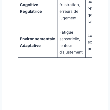
active,
Cognitive
frustration,
reframing,
Régulatrice
erreurs de
gestion de
jugement
l’attention
Fatigue
Lecture terr
Environnementale
sensorielle,
exposition
Adaptative
lenteur
progressive
d’ajustement