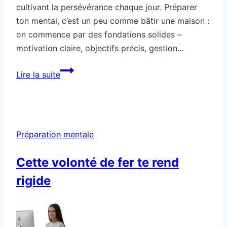
cultivant la persévérance chaque jour. Préparer
ton mental, c’est un peu comme bâtir une maison :
on commence par des fondations solides –
motivation claire, objectifs précis, gestion…
Préparation
Lire la suite
mentale:
tu
veux
tenir
Préparation mentale
30
jours,
Cette volonté de fer te rend
tu
rigide
fais
comment
?