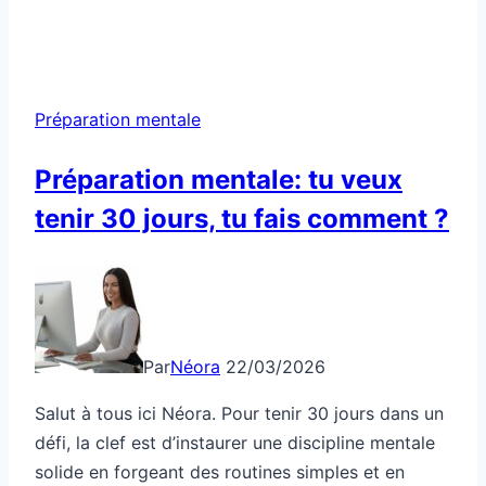
mentale:
tu
veux
la
Préparation mentale
discipline,
tu
Préparation mentale: tu veux
la
tenir 30 jours, tu fais comment ?
crées
comment
?
Par
Néora
22/03/2026
Salut à tous ici Néora. Pour tenir 30 jours dans un
défi, la clef est d’instaurer une discipline mentale
solide en forgeant des routines simples et en