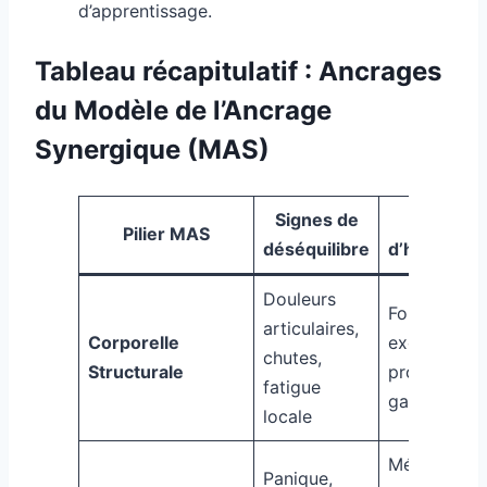
d’apprentissage.
Tableau récapitulatif : Ancrages
du Modèle de l’Ancrage
Synergique (MAS)
Signes de
Voies
Pilier MAS
déséquilibre
d’harmonis
Douleurs
Force
articulaires,
Corporelle
excentrique
chutes,
Structurale
propriocept
fatigue
gainage
locale
Méditation
Panique,