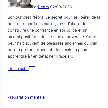
Par
Néora
07/03/2026
Bonjour c’est Néora. Le secret pour se libérer de la
peur du regard des autres, c’est d’abord de se
construire une confiance en soi solide et un
mental positif qui tienne face à l’adversité. Cette
peur naît souvent de blessures anciennes ou d’un
besoin profond d’acceptation, mais tu peux
apprendre à t’en détacher grâce à…
Préparation
Lire la suite
mentale:
peur
du
regard,
Préparation mentale
tu
t’en