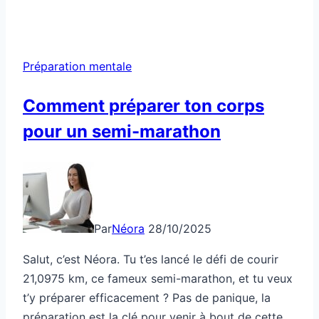
la
peur
avant
Préparation mentale
un
défi
Comment préparer ton corps
sportif
pour un semi-marathon
Par
Néora
28/10/2025
Salut, c’est Néora. Tu t’es lancé le défi de courir
21,0975 km, ce fameux semi-marathon, et tu veux
t’y préparer efficacement ? Pas de panique, la
préparation est la clé pour venir à bout de cette