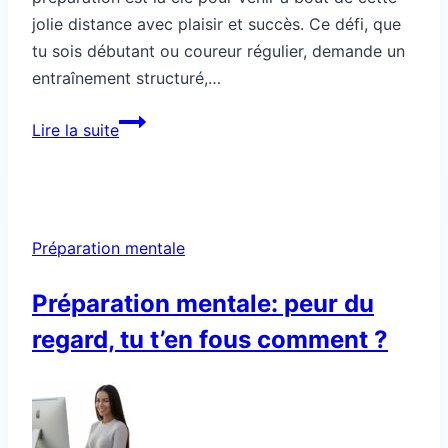
jolie distance avec plaisir et succès. Ce défi, que
tu sois débutant ou coureur régulier, demande un
entraînement structuré,…
Comment
Lire la suite
préparer
ton
corps
pour
Préparation mentale
un
semi-
Préparation mentale: peur du
marathon
regard, tu t’en fous comment ?