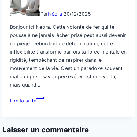
Par
Néora
20/12/2025
Bonjour ici Néora. Cette volonté de fer qui te
pousse à ne jamais lâcher prise peut aussi devenir
un piège. Débordant de détermination, cette
inflexibilité transforme parfois ta force mentale en
rigidité, t’empêchant de respirer dans le
mouvement de la vie. C’est un paradoxe souvent
mal compris : savoir persévérer est une vertu,
mais quand…
Cette
Lire la suite
volonté
de
fer
Laisser un commentaire
te