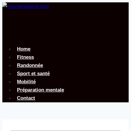
Aller
au
contenu
Home
Fitness
Randonnée
Sport et santé
Mobilité
Préparation mentale
Contact