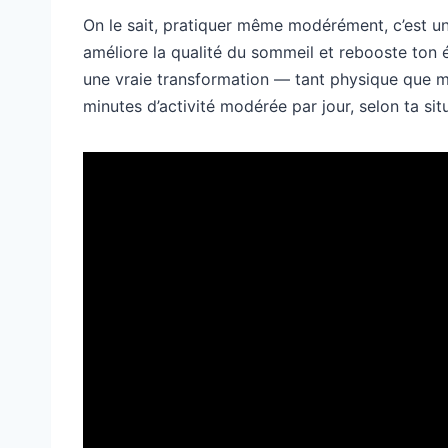
On le sait, pratiquer même modérément, c’est un 
améliore la qualité du sommeil et rebooste ton 
une vraie transformation — tant physique que m
minutes d’activité modérée par jour, selon ta sit