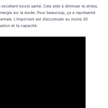
excellent boost santé. Cela aide à diminuer le stress,
énergie sur la durée. Pour beaucoup, ça a représenté
entale. L’important est d’accumuler au moins 30
uation et ta capacité.