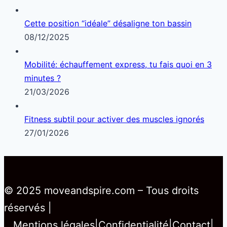
Cette position “idéale” désaligne ton bassin
08/12/2025
Mobilité: échauffement express, tu fais quoi en 3
minutes ?
21/03/2026
Fitness subtil pour activer des muscles ignorés
27/01/2026
© 2025 moveandspire.com – Tous droits
réservés |
Mentions légales
|
Confidentialité
|
Contact
|