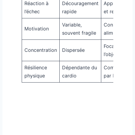
Réaction à
Découragement
Apprentissag
l’échec
rapide
et rebond
Variable,
Constante et
Motivation
souvent fragile
alimentée
Focalisée sur
Concentration
Dispersée
l’objectif
Résilience
Dépendante du
Complétée
physique
cardio
par l’esprit