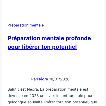
gérer
le
stress
avant
Préparation mentale
un
grand
Préparation mentale profonde
effort
pour libérer ton potentiel
Par
Néora
18/01/2026
Salut c’est Néora. La préparation mentale est
devenue en 2026 un levier incontournable pour
quiconque souhaite libérer tout son potentiel, que