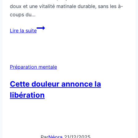
doux et une vitalité matinale durable, sans les à-
coups du…
Comment
Lire la suite
réveiller
ton
corps
sans
Préparation mentale
café
ni
Cette douleur annonce la
supplément
libération
Par
Néora
21/12/2025