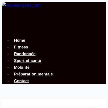
Aller
au
contenu
Home
Fitness
Randonnée
Sport et santé
Mobilité
Préparation mentale
Contact