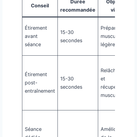
Durée
Objectif
Conseil
recommandée
visé
Étirement
Préparation
15-30
avant
musculaire
secondes
séance
légère
Relâchement
Étirement
15-30
et
post-
secondes
récupération
entraînement
musculaire
Séance
Amélioration