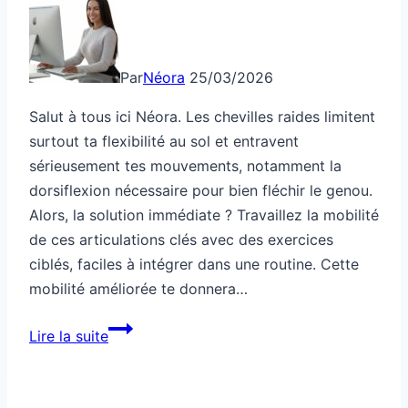
Par
Néora
25/03/2026
Salut à tous ici Néora. Les chevilles raides limitent
surtout ta flexibilité au sol et entravent
sérieusement tes mouvements, notamment la
dorsiflexion nécessaire pour bien fléchir le genou.
Alors, la solution immédiate ? Travaillez la mobilité
de ces articulations clés avec des exercices
ciblés, faciles à intégrer dans une routine. Cette
mobilité améliorée te donnera…
Mobilité:
Lire la suite
chevilles
raides,
ça