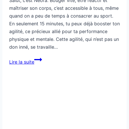
Salut, c’est Néora. Bouger vite, être réactif et
maîtriser son corps, c’est accessible à tous, même
quand on a peu de temps à consacrer au sport.
En seulement 15 minutes, tu peux déjà booster ton
agilité, ce précieux allié pour ta performance
physique et mentale. Cette agilité, qui n’est pas un
don inné, se travaille…
Comment
Lire la suite
améliorer
ton
agilité
en
seulement
15
minutes