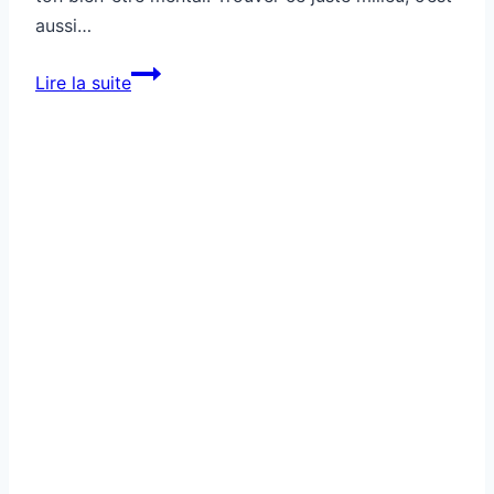
aussi…
Sport
Lire la suite
santé
complet
pour
trouver
ton
équilibre