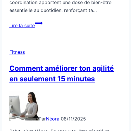
coordination apportent une dose de bien-être
essentielle au quotidien, renforçant ta…
Sport
Lire la suite
santé
actif
pour
Fitness
réveiller
ta
Comment améliorer ton agilité
coordination
en seulement 15 minutes
Par
Néora
08/11/2025