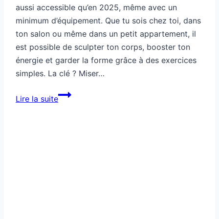
aussi accessible qu’en 2025, même avec un
minimum d’équipement. Que tu sois chez toi, dans
ton salon ou même dans un petit appartement, il
est possible de sculpter ton corps, booster ton
énergie et garder la forme grâce à des exercices
simples. La clé ? Miser…
Comment
Lire la suite
faire
du
sport
avec
un
minimum
d’équipement