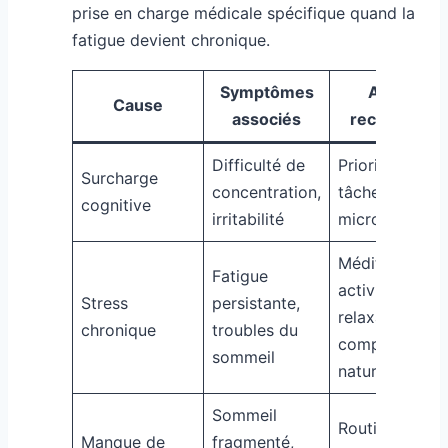
prise en charge médicale spécifique quand la
fatigue devient chronique.
Symptômes
Approche
Cause
associés
recommand
Difficulté de
Prioriser les
Surcharge
concentration,
tâches, faire 
cognitive
irritabilité
micro-pauses
Méditation,
Fatigue
activités
Stress
persistante,
relaxantes,
chronique
troubles du
compléments
sommeil
naturels
Sommeil
Routine strict
Manque de
fragmenté,