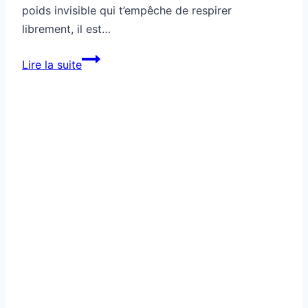
poids invisible qui t’empêche de respirer
librement, il est…
Ton
Lire la suite
discours
négatif
fatigue
ton
système