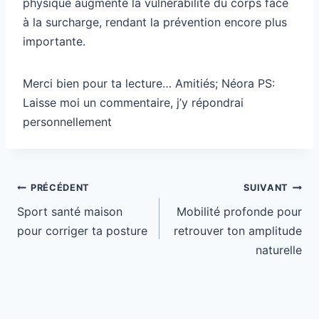
physique augmente la vulnérabilité du corps face
à la surcharge, rendant la prévention encore plus
importante.
Merci bien pour ta lecture… Amitiés; Néora PS:
Laisse moi un commentaire, j’y répondrai
personnellement
Navigation
PRÉCÉDENT
SUIVANT
de
Sport santé maison
Mobilité profonde pour
l’article
pour corriger ta posture
retrouver ton amplitude
naturelle