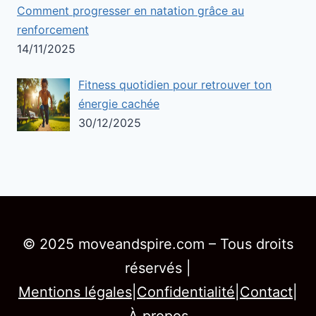
Comment progresser en natation grâce au
renforcement
14/11/2025
Fitness quotidien pour retrouver ton
énergie cachée
30/12/2025
© 2025 moveandspire.com – Tous droits
réservés |
Mentions légales
|
Confidentialité
|
Contact
|