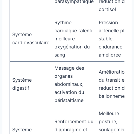
parasympathique
réduction du
cortisol
Rythme
Pression
cardiaque ralenti,
artérielle plus
Système
meilleure
stable,
cardiovasculaire
oxygénation du
endurance
sang
améliorée
Massage des
Amélioration
organes
Système
du transit et
abdominaux,
digestif
réduction des
activation du
ballonnements
péristaltisme
Meilleure
Renforcement du
posture,
Système
diaphragme et
soulagement