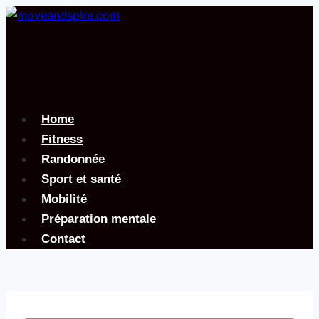
Aller
au
contenu
Home
Fitness
Randonnée
Sport et santé
Mobilité
Préparation mentale
Contact