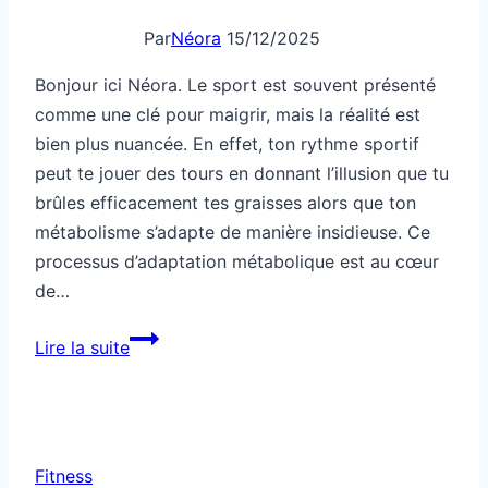
Par
Néora
15/12/2025
Bonjour ici Néora. Le sport est souvent présenté
comme une clé pour maigrir, mais la réalité est
bien plus nuancée. En effet, ton rythme sportif
peut te jouer des tours en donnant l’illusion que tu
brûles efficacement tes graisses alors que ton
métabolisme s’adapte de manière insidieuse. Ce
processus d’adaptation métabolique est au cœur
de…
Ton
Lire la suite
rythme
de
sport
trompe
Fitness
ton