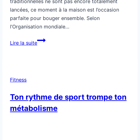
traditionnelles ne sont pas encore totalement
lancées, ce moment à la maison est l’occasion
parfaite pour bouger ensemble. Selon
l’Organisation mondiale…
Comment
Lire la suite
faire
du
sport
avec
Fitness
des
enfants
Ton rythme de sport trompe ton
à
métabolisme
la
maison