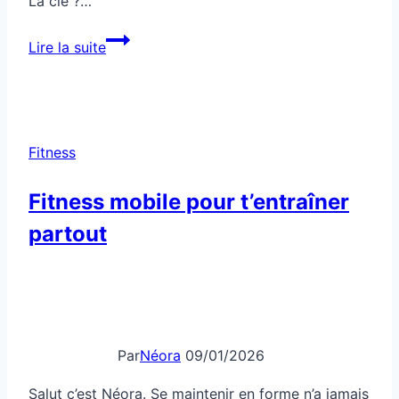
La clé ?…
Comment
Lire la suite
maintenir
un
rythme
régulier
Fitness
en
course
Fitness mobile pour t’entraîner
partout
Par
Néora
09/01/2026
Salut c’est Néora. Se maintenir en forme n’a jamais