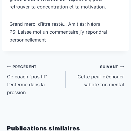
retrouver ta concentration et ta motivation.
Grand merci d’être resté… Amitiés; Néora
PS: Laisse moi un commentaire,j’y répondrai
personnellement
Navigation
PRÉCÉDENT
SUIVANT
de
Ce coach “positif”
Cette peur d’échouer
l’article
t’enferme dans la
sabote ton mental
pression
Publications similaires