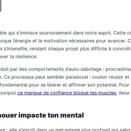
sible qui s’immisce sournoisement dans notre esprit. Cette 
oque l’énergie et la motivation nécessaires pour avancer. 
ress s’intensifie, rendant chaque projet plus difficile à con
ver ta résilience.
uit par des comportements d’auto-sabotage : procrastinatio
. Ce processus peut sembler paradoxal : vouloir réussir et
fondamental pour se libérer et affirmer son potentiel. Pour a
ourquoi
ce manque de confiance bloque tes muscles
, deux
ouer impacte ton mental
e : elle s’inscrit dans un mécanisme plus profond qui sab