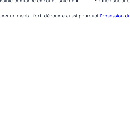
Faible confiance en soi et isolement
Soutien social e
uver un mental fort, découvre aussi pourquoi
l’obsession d