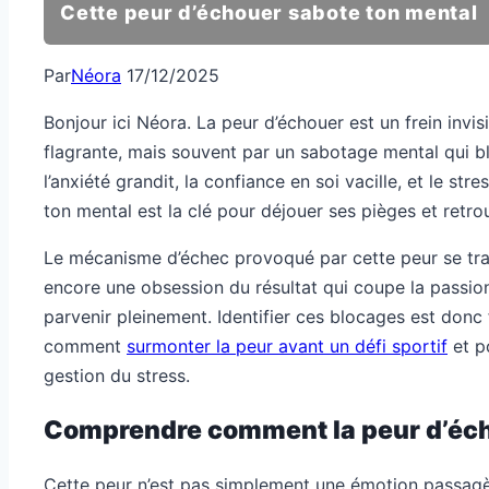
Cette peur d’échouer sabote ton mental
Par
Néora
17/12/2025
Bonjour ici Néora. La peur d’échouer est un frein invi
flagrante, mais souvent par un sabotage mental qui bl
l’anxiété grandit, la confiance en soi vacille, et le st
ton mental est la clé pour déjouer ses pièges et retrou
Le mécanisme d’échec provoqué par cette peur se trad
encore une obsession du résultat qui coupe la passion
parvenir pleinement. Identifier ces blocages est donc 
comment
surmonter la peur avant un défi sportif
et p
gestion du stress.
Comprendre comment la peur d’éch
Cette peur n’est pas simplement une émotion passagèr